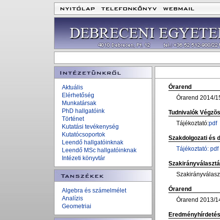
Órarend
Aktuális
Elérhetőség
Órarend 2014/15
Munkatársak
PhD hallgatóink
Tudnivalók Végzõ
Történet
Tájékoztató:
pdf
Kutatási tevékenység
Kutatócsoportok
Szakdolgozati és 
Leendő hallgatóinknak
Tájékoztató: pdf
Leendő MSc hallgatóinknak
Intézeti könyvtár
Szakirányválaszt
Szakirányválasz
Órarend
Algebra és számelmélet
Analízis
Órarend 2013/14 
Geometriai
Eredményhírdetés