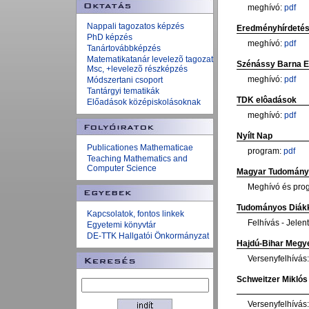
meghívó:
pdf
Nappali tagozatos képzés
Eredményhírdeté
PhD képzés
meghívó:
pdf
Tanártovábbképzés
Matematikatanár levelezõ tagozat
Szénássy Barna E
Msc, +levelezõ részképzés
meghívó:
pdf
Módszertani csoport
Tantárgyi tematikák
TDK elôadások
Előadások középiskolásoknak
meghívó:
pdf
Nyílt Nap
Publicationes Mathematicae
program:
pdf
Teaching Mathematics and
Computer Science
Magyar Tudomány
Meghívó és pro
Tudományos Diákk
Kapcsolatok, fontos linkek
Felhívás - Jelen
Egyetemi könyvtár
DE-TTK Hallgatói Önkormányzat
Hajdú-Bihar Megy
Versenyfelhívás
Schweitzer Mikló
Versenyfelhívás