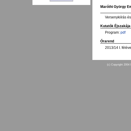
Maróthi György E
Versenykiírás é
Kutatók Éjszakája
Program:
pdf
Órarend
2013/14 I. félév
(c) Copyright 2004